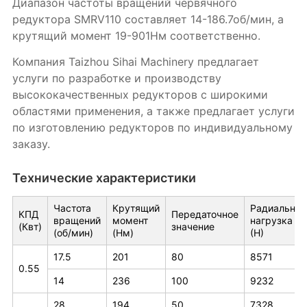
Диапазон частоты вращений червячного
редуктора SMRV110 составляет 14-186.7об/мин, а
крутящий момент 19-901Нм соответственно.
Компания Taizhou Sihai Machinery предлагает
услуги по разработке и производству
высококачественных редукторов с широкими
областями применения, а также предлагает услуги
по изготовлению редукторов по индивидуальному
заказу.
Технические характеристики
Частота
Крутящий
Радиальная
КПД
Передаточное
вращений
момент
нагрузка
(Квт)
значение
(об/мин)
(Нм)
(Н)
17.5
201
80
8571
0.55
14
236
100
9232
28
194
50
7328