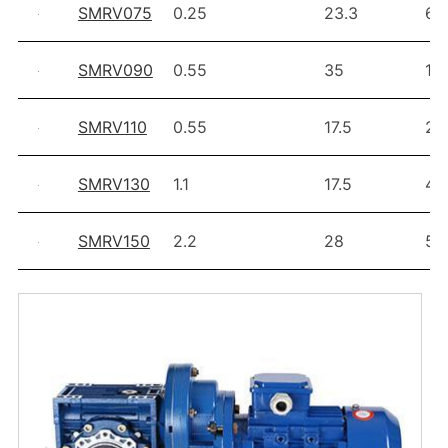
SMRV075
0.25
23.3
68
SMRV090
0.55
35
11
SMRV110
0.55
17.5
20
SMRV130
1.1
17.5
40
SMRV150
2.2
28
57