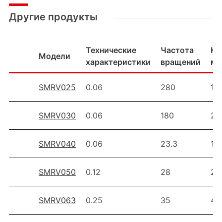
Другие продукты
Технические
Частота
Кр
Модели
характеристики
вращений
мо
SMRV025
0.06
280
1.8
SMRV030
0.06
180
2.7
SMRV040
0.06
23.3
14
SMRV050
0.12
28
26
SMRV063
0.25
35
48