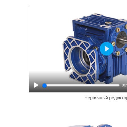
Play
00
Play
Червячный редукто