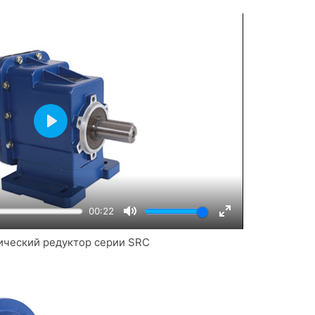
Play
00:22
Mute
Enter
ческий редуктор серии SRC
fullscreen