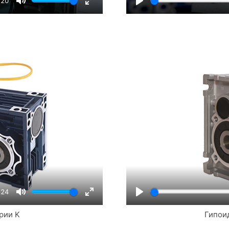
:20
Mute
Enter
Play
fullscreen
:24
Mute
Enter
Play
рии K
Гипои
fullscreen