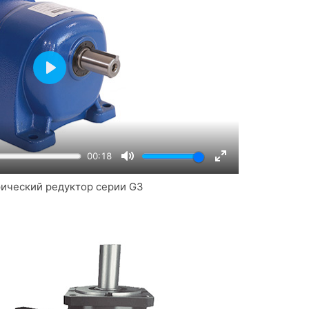
Play
00:18
Mute
Enter
ический редуктор серии G3
fullscreen