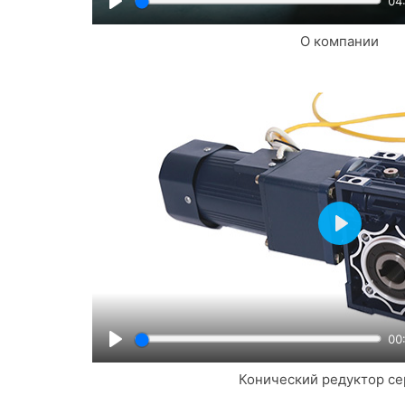
04
Play
О компании
Play
00
Play
Конический редуктор се