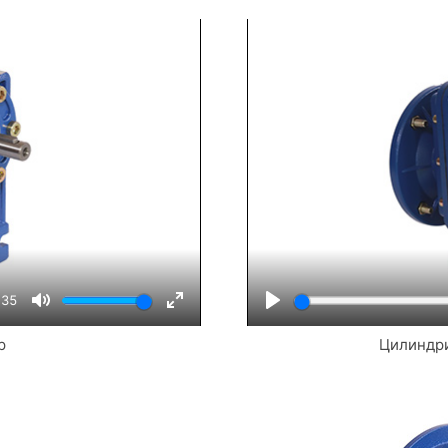
:35
Mute
Enter
Play
р
Цилиндри
fullscreen