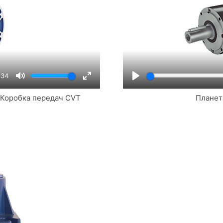
:34
Mute
Enter
Play
 Коробка передач CVT
Планет
fullscreen