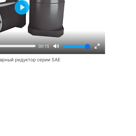
Play
00:15
Mute
Enter
арный редуктор серии SAE
fullscreen