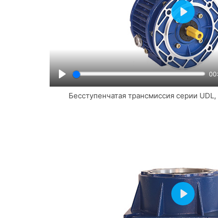
Play
00
Play
Бесступенчатая трансмиссия серии UDL,
Play