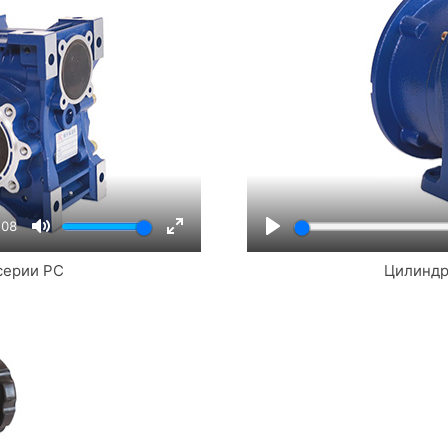
:08
Mute
Enter
Play
серии PC
Цилиндр
fullscreen