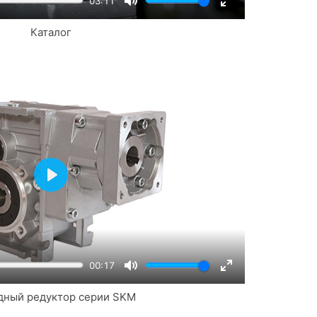
03:11
Mute
Enter
Каталог
fullscreen
Play
00:17
Mute
Enter
дный редуктор серии SKM
fullscreen