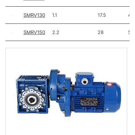
SMRV130
1.1
17.5
40
SMRV150
2.2
28
57