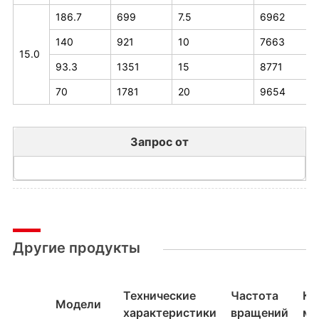
186.7
699
7.5
6962
140
921
10
7663
15.0
93.3
1351
15
8771
70
1781
20
9654
Запрос от
Другие продукты
Технические
Частота
Кр
Модели
характеристики
вращений
мо