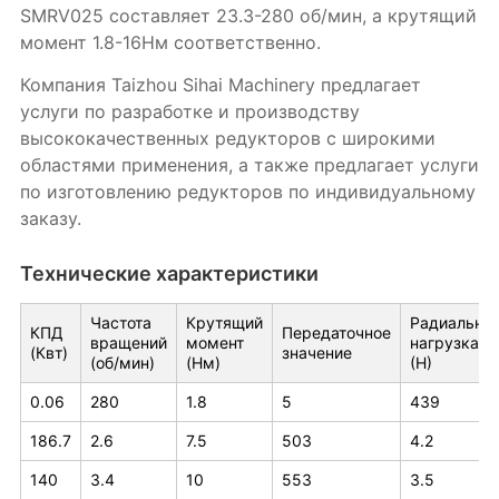
SMRV025 составляет 23.3-280 об/мин, а крутящий
момент 1.8-16Нм соответственно.
Компания Taizhou Sihai Machinery предлагает
услуги по разработке и производству
высококачественных редукторов с широкими
областями применения, а также предлагает услуги
по изготовлению редукторов по индивидуальному
заказу.
Технические характеристики
Частота
Крутящий
Радиальна
КПД
Передаточное
вращений
момент
нагрузка
(Квт)
значение
(об/мин)
(Нм)
(Н)
0.06
280
1.8
5
439
186.7
2.6
7.5
503
4.2
140
3.4
10
553
3.5