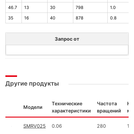
46.7
13
30
798
1.0
35
16
40
878
0.8
Запрос от
Другие продукты
Технические
Частота
Кр
Модели
характеристики
вращений
мо
SMRV025
0.06
280
1.8