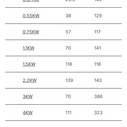
0.55KW
38
129
7
0.75KW
57
117
4
1.1KW
70
141
4
1.5KW
116
116
2
2.2KW
139
143
2
3KW
70
386
4
4KW
111
323
2