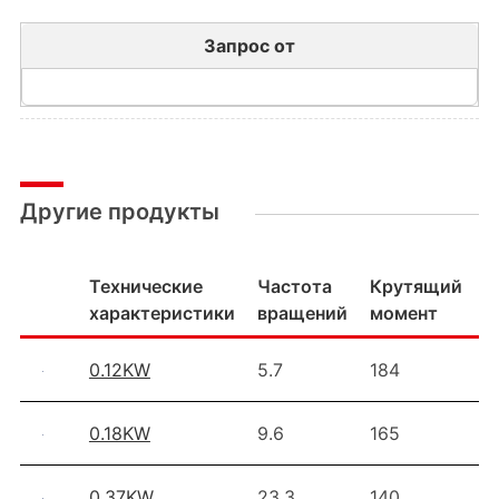
Запрос от
Другие продукты
Технические
Частота
Крутящий
П
характеристики
вращений
момент
з
0.12KW
5.7
184
2
0.18KW
9.6
165
2
0.37KW
23.3
140
1