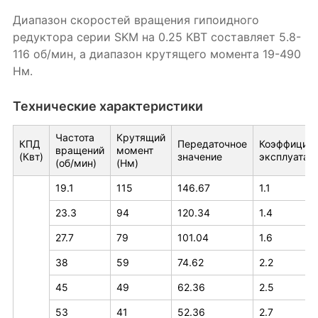
Диапазон скоростей вращения гипоидного
редуктора серии SKM на 0.25 КВТ составляет 5.8-
116 об/мин, а диапазон крутящего момента 19-490
Нм.
Технические характеристики
Частота
Крутящий
КПД
Передаточное
Коэффициен
вращений
момент
(Квт)
значение
эксплуатац
(об/мин)
(Нм)
19.1
115
146.67
1.1
23.3
94
120.34
1.4
27.7
79
101.04
1.6
38
59
74.62
2.2
45
49
62.36
2.5
53
41
52.36
2.7