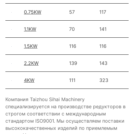
0.75KW
57
117
4
1.1KW
70
141
4
1.5KW
116
116
2
2.2KW
139
143
2
4KW
111
323
2
Компания Taizhou Sihai Machinery
специализируется на производстве редукторов в
строгом соответствии с международным
стандартом ISO9001. Мы осуществляем поставки
высококачественных изделий по приемлемым