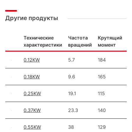
Другие продукты
Технические
Частота
Крутящий
П
характеристики
вращений
момент
з
0.12KW
5.7
184
2
0.18KW
9.6
165
2
0.25KW
19.1
115
1
0.37KW
23.3
140
1
0.55KW
38
129
7