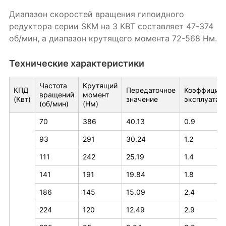
Диапазон скоростей вращения гипоидного
редуктора серии SKM на 3 КВТ составляет 47-374
об/мин, а диапазон крутящего момента 72-568 Нм.
Технические характеристики
Частота
Крутящий
КПД
Передаточное
Коэффициен
вращений
момент
(Квт)
значение
эксплуатац
(об/мин)
(Нм)
70
386
40.13
0.9
93
291
30.24
1.2
111
242
25.19
1.4
141
191
19.84
1.8
186
145
15.09
2.4
224
120
12.49
2.9